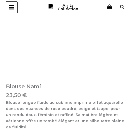
Aller
Rec
au
contenu
quantité
de
Blouse
Namí
Blouse Namí
23,50
€
Blouse longue fluide au sublime imprimé effet aquarelle
dans des nuances de rose poudré, beige et taupe, pour
un rendu doux, féminin et raffiné. Sa matière légère et
aérienne offre un tombé élégant et une silhouette pleine
de fluidité.