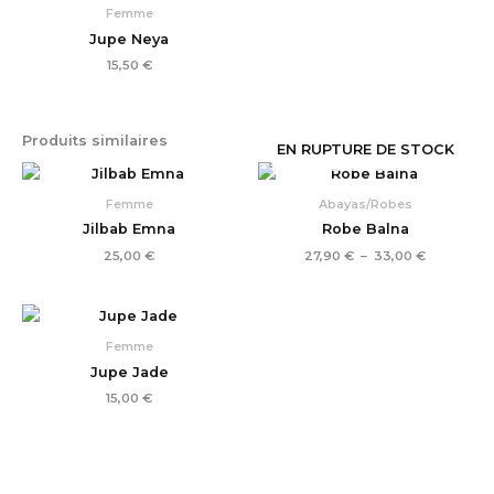
Femme
Jupe Neya
15,50
€
Produits similaires
EN RUPTURE DE STOCK
Plage
de
prix :
Femme
Abayas/Robes
27,90 €
Jilbab Emna
Robe Balna
à
33,00 €
25,00
€
27,90
€
–
33,00
€
Femme
Jupe Jade
15,00
€