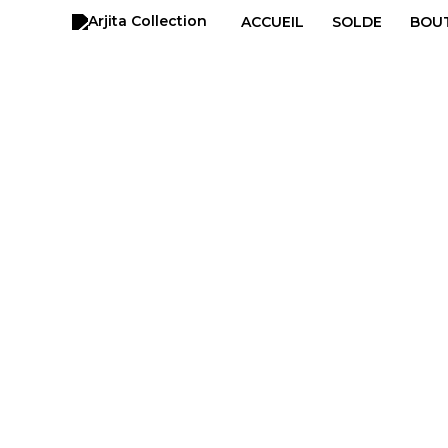
Aller
ACCUEIL
SOLDE
BOU
au
contenu