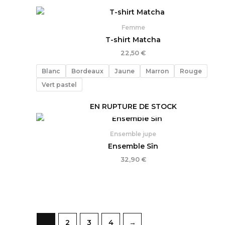
Femme
T-shirt Matcha
22,50
€
Blanc
Bordeaux
Jaune
Marron
Rouge
Vert pastel
EN RUPTURE DE STOCK
Ensemble jupe
Ensemble Sîn
32,90
€
1
2
3
4
→