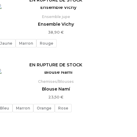
Ensemble jupe
Ensemble Vichy
38,90
€
Jaune
Marron
Rouge
EN RUPTURE DE STOCK
Chemises/Blouses
Blouse Namí
23,50
€
Bleu
Marron
Orange
Rose