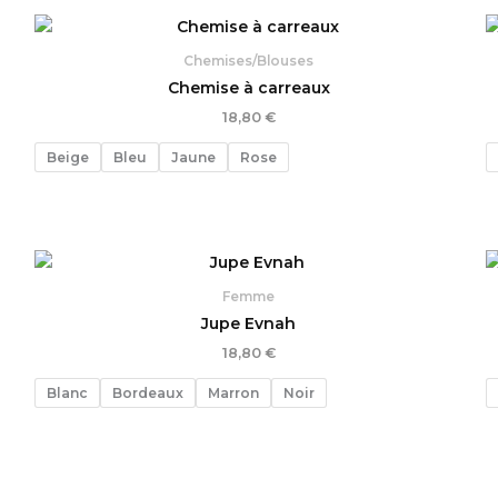
Chemises/Blouses
Chemise à carreaux
18,80
€
Beige
Bleu
Jaune
Rose
Femme
Jupe Evnah
18,80
€
Blanc
Bordeaux
Marron
Noir