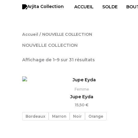
Trié
Aller
du
ACCUEIL
SOLDE
BOU
au
plus
récent
contenu
au
plus
ancien
Accueil
/ NOUVELLE COLLECTION
NOUVELLE COLLECTION
Affichage de 1–9 sur 31 résultats
Femme
Jupe Eyda
15,50
€
Bordeaux
Marron
Noir
Orange