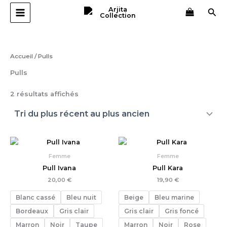
Trié
Aller
du
Rec
plus
au
récent
contenu
au
plus
ancien
Accueil
/ Pulls
Pulls
2 résultats affichés
Femme
Femme
Pull Ivana
Pull Kara
20,00
€
19,90
€
Blanc cassé
Bleu nuit
Beige
Bleu marine
Bordeaux
Gris clair
Gris clair
Gris foncé
Marron
Noir
Taupe
Marron
Noir
Rose