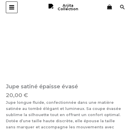
Aller
Rec
au
contenu
quantité
de
Jupe
satiné
épaisse
évasé
Jupe satiné épaisse évasé
20,00
€
Jupe longue fluide, confectionnée dans une matière
satinée au tombé élégant et lumineux. Sa coupe évasée
sublime la silhouette tout en offrant un confort optimal.
Dotée d’une taille haute discrète, elle épouse la taille
sans marquer et accompagne les mouvements avec