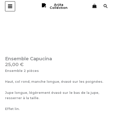
Aller
Rec
au
contenu
quantité
de
Ensemble
Capucina
Ensemble Capucina
25,00
€
Ensemble 2 pièces
Haut, col rond, manche longue, évasé sur les poignées.
Jupe longue, légèrement évasé sur le bas de la jupe,
resserrer à la taille.
Effet lin.