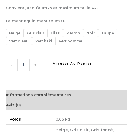
Convient jusqu’à 1m75 et maximum taille 42.
Le mannequin mesure 1m71.
Beige
Gris clair
Lilas
Marron
Noir
Taupe
Vert d'eau
Vert kaki
Vert pomme
Ajouter Au Panier
-
+
Informations complémentaires
Avis (0)
Poids
0,65 kg
Beige, Gris clair, Gris foncé,