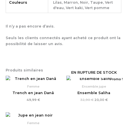
Couleurs
Lilas, Marron, Noir, Taupe, Vert
d'eau, Vert kaki, Vert pomme
Il n’y a pas encore d’avis.
Seuls les clients connectés ayant acheté ce produit ont la
possibilité de laisser un avis.
Produits similaires
EN RUPTURE DE STOCK
Le
Le
Promo !
prix
prix
initial
actuel
Femme
Ensemble jupe
était :
est :
Trench en jean Danâ
Ensemble Saliha
32,90 €.
20,00 €.
49,99
€
32,90
€
20,00
€
Femme