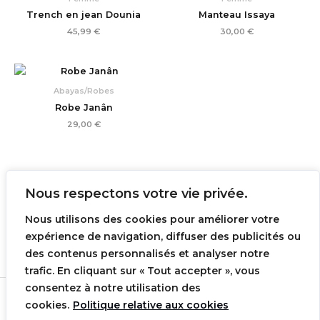
Trench en jean Dounia
Manteau Issaya
45,99
€
30,00
€
Abayas/Robes
Robe Janân
29,00
€
Nous respectons votre vie privée.
Conditions générales de ventes
Nous utilisons des cookies pour améliorer votre
Mentions légales
expérience de navigation, diffuser des publicités ou
Contact
des contenus personnalisés et analyser notre
trafic. En cliquant sur « Tout accepter », vous
consentez à notre utilisation des
Copyright © 2026 Arjita Collection | Realisée par
cookies.
Politique relative aux cookies
MAYRA STUDIO