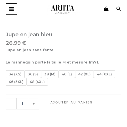
Aller
Rec
au
contenu
quantité
de
Jupe
Jupe en jean bleu
en
26,99
€
jean
bleu
Jupe en jean sans fente.
Le mannequin porte la taille M et mesure 1m71.
34 (XS)
36 (S)
38 (M)
40 (L)
42 (XL)
44 (XXL)
46 (3XL)
48 (4XL)
AJOUTER AU PANIER
-
+