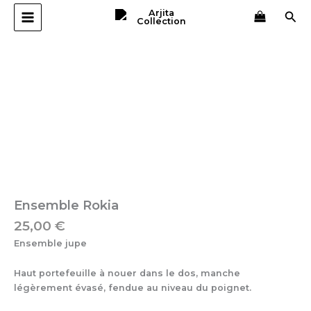
Aller
Rec
au
contenu
quantité
de
Ensemble
Rokia
Ensemble Rokia
25,00
€
Ensemble jupe
Haut portefeuille à nouer dans le dos, manche
légèrement évasé, fendue au niveau du poignet.