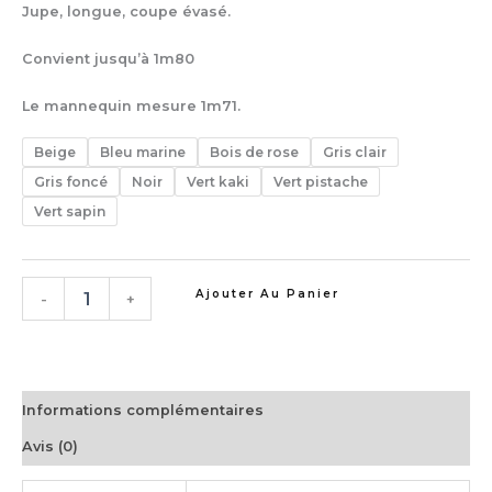
Jupe, longue, coupe évasé.
Convient jusqu’à 1m80
Le mannequin mesure 1m71.
Beige
Bleu marine
Bois de rose
Gris clair
Gris foncé
Noir
Vert kaki
Vert pistache
Vert sapin
Ajouter Au Panier
-
+
Informations complémentaires
Avis (0)