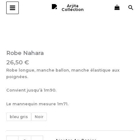
Aller
Rec
au
contenu
quantité
de
Robe
Nahara
Robe Nahara
26,50
€
Robe longue, manche ballon, manche élastique aux
poignées.
Convient jusqu’à 1m90.
Le mannequin mesure 1m71.
bleu gris
Noir