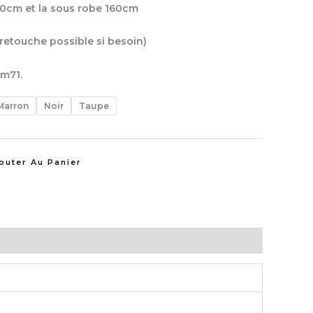
50cm et la sous robe 160cm
retouche possible si besoin)
m71.
Marron
Noir
Taupe
outer Au Panier