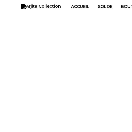
Aller
ACCUEIL
SOLDE
BOU
au
contenu