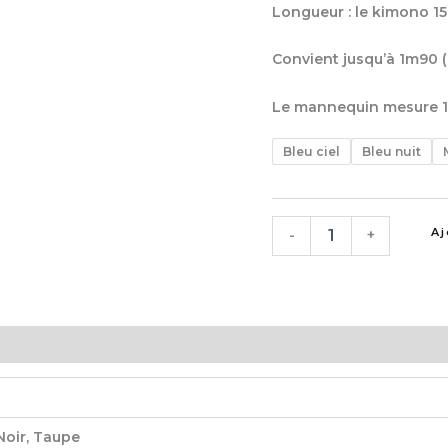
Longueur : le kimono 1
Convient jusqu’à 1m90 (
Le mannequin mesure 1
Bleu ciel
Bleu nuit
Aj
-
+
 Noir, Taupe