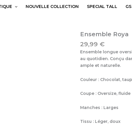
TIQUE
NOUVELLE COLLECTION
SPECIAL TALL
GS
quantité
Ensemble Roya
de
29,99
€
Ensemble
Roya
Ensemble longue oversiz
au quotidien. Conçu dan
ample et naturelle.
Couleur : Chocolat, taup
Coupe : Oversize, fluide
Manches : Larges
Tissu : Léger, doux