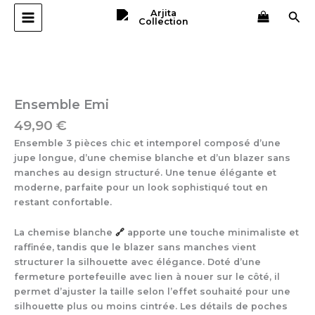
Aller
Rec
au
contenu
quantité
de
Ensemble
Emi
Ensemble Emi
49,90
€
Ensemble 3 pièces chic et intemporel composé d’une
jupe longue, d’une chemise blanche et d’un blazer sans
manches au design structuré. Une tenue élégante et
moderne, parfaite pour un look sophistiqué tout en
restant confortable.
La chemise blanche
🔗
apporte une touche minimaliste et
raffinée, tandis que le blazer sans manches vient
structurer la silhouette avec élégance. Doté d’une
fermeture portefeuille avec lien à nouer sur le côté, il
permet d’ajuster la taille selon l’effet souhaité pour une
silhouette plus ou moins cintrée. Les détails de poches