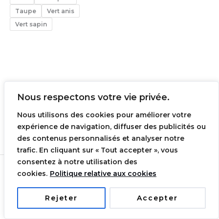
Taupe
Vert anis
Vert sapin
Nous respectons votre vie privée.
Conditions générales de ventes
Nous utilisons des cookies pour améliorer votre
Mentions légales
expérience de navigation, diffuser des publicités ou
Contact
des contenus personnalisés et analyser notre
trafic. En cliquant sur « Tout accepter », vous
0
consentez à notre utilisation des
Copyright © 2026 Arjita Collection | Realisée par
cookies.
Politique relative aux cookies
MAYRA STUDIO
Rejeter
Accepter