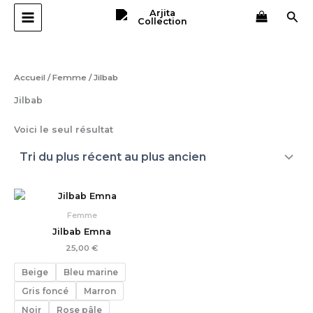
Aller
Rec
au
contenu
Accueil
/
Femme
/ Jilbab
Jilbab
Voici le seul résultat
Femme
Jilbab Emna
25,00
€
Beige
Bleu marine
Gris foncé
Marron
Noir
Rose pâle