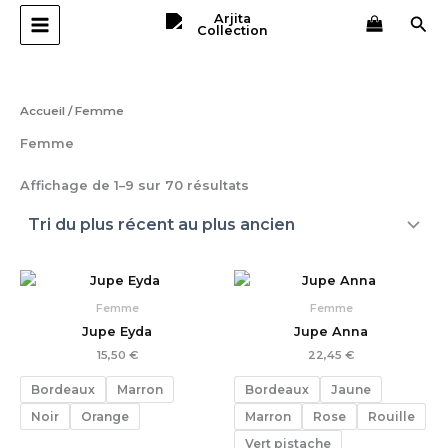
Trié
Aller
du
Rec
plus
au
récent
contenu
au
plus
ancien
Accueil
/ Femme
Femme
Affichage de 1–9 sur 70 résultats
Femme
Femme
Jupe Eyda
Jupe Anna
15,50
€
22,45
€
Bordeaux
Marron
Bordeaux
Jaune
Noir
Orange
Marron
Rose
Rouille
Vert pistache