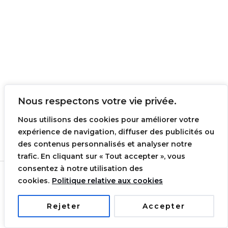
Nous respectons votre vie privée.
Conditions générales de ventes
Nous utilisons des cookies pour améliorer votre
Mentions légales
expérience de navigation, diffuser des publicités ou
Contact
des contenus personnalisés et analyser notre
trafic. En cliquant sur « Tout accepter », vous
0
consentez à notre utilisation des
Copyright © 2026 Arjita Collection | Realisée par
cookies.
Politique relative aux cookies
MAYRA STUDIO
Rejeter
Accepter