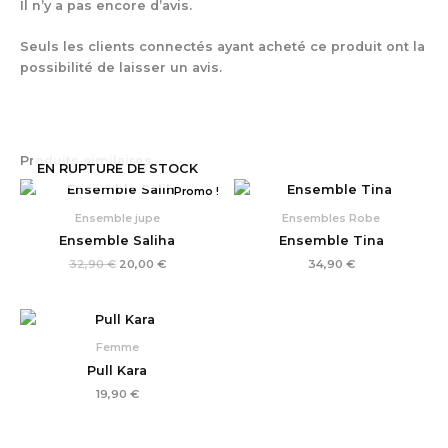
Il n’y a pas encore d’avis.
Seuls les clients connectés ayant acheté ce produit ont la
possibilité de laisser un avis.
Produits similaires
EN RUPTURE DE STOCK
Le
Le
Promo !
prix
prix
initial
actuel
Ensemble jupe
Ensembles Robe
était :
est :
Ensemble Saliha
Ensemble Tina
32,90 €.
20,00 €.
32,90
€
20,00
€
34,90
€
Femme
Pull Kara
19,90
€