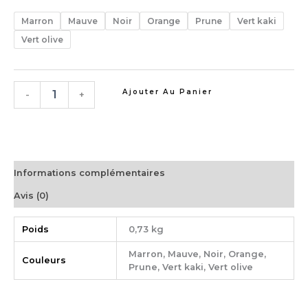
Marron
Mauve
Noir
Orange
Prune
Vert kaki
Vert olive
Ajouter Au Panier
-
+
Informations complémentaires
Avis (0)
Poids
0,73 kg
Marron, Mauve, Noir, Orange,
Couleurs
Prune, Vert kaki, Vert olive