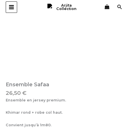
Aller
Rec
au
contenu
quantité
de
Ensemble
Safaa
Ensemble Safaa
26,50
€
Ensemble en jersey premium.
Khimar rond + robe col haut.
Convient jusqu’à 1m80.