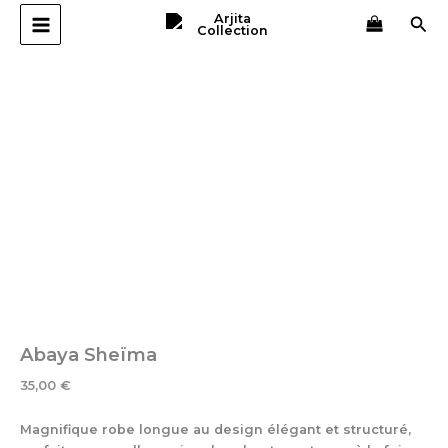
quantité
Aller
Rec
de
au
Abaya
contenu
Sheïma
Abaya Sheïma
35,00
€
Magnifique robe longue au design élégant et structuré,